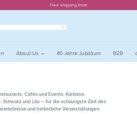
Free shipping from
Pause
slideshow
on
About Us
40 Jahre Jubiläum
B2B
estaurants, Cafés und Events. Kürbisse,
 Schwarz und Lila – für die schaurigste Zeit des
ieerlebnisse und herbstliche Veranstaltungen.