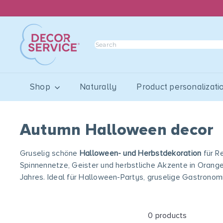
Skip
to
content
D
e
Search
c
o
r
Shop
Naturally
Product personalizati
S
e
r
v
Autumn Halloween decor
i
c
Gruselig schöne
Halloween- und Herbstdekoration
für R
e
Spinnennetze, Geister und herbstliche Akzente in Orange,
G
Jahres. Ideal für Halloween-Partys, gruselige Gastronom
m
b
H
0 products